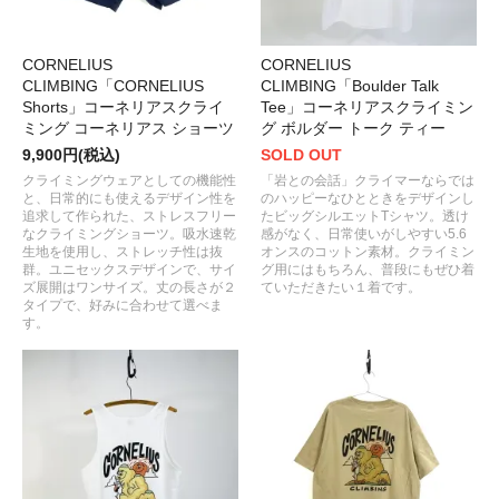
CORNELIUS
CORNELIUS
CLIMBING「CORNELIUS
CLIMBING「Boulder Talk
Shorts」コーネリアスクライ
Tee」コーネリアスクライミン
ミング コーネリアス ショーツ
グ ボルダー トーク ティー
9,900円(税込)
SOLD OUT
クライミングウェアとしての機能性
「岩との会話」クライマーならでは
と、日常的にも使えるデザイン性を
のハッピーなひとときをデザインし
追求して作られた、ストレスフリー
たビッグシルエットTシャツ。透け
なクライミングショーツ。吸水速乾
感がなく、日常使いがしやすい5.6
生地を使用し、ストレッチ性は抜
オンスのコットン素材。クライミン
群。ユニセックスデザインで、サイ
グ用にはもちろん、普段にもぜひ着
ズ展開はワンサイズ。丈の長さが２
ていただきたい１着です。
タイプで、好みに合わせて選べま
す。