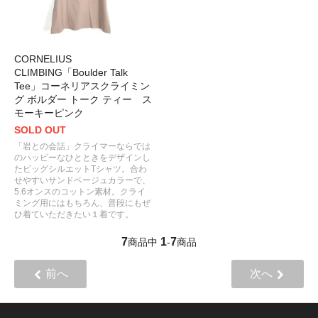
CORNELIUS
CLIMBING「Boulder Talk
Tee」コーネリアスクライミン
グ ボルダー トーク ティー ス
モーキーピンク
SOLD OUT
「岩との会話」クライマーならでは
のハッピーなひとときをデザインし
たビッグシルエットTシャツ。合わ
せやすいサンドベージュカラーで、
5.6オンスのコットン素材。クライ
ミング用にはもちろん、普段にもぜ
ひ着ていただきたい１着です。
7
1
7
商品中
-
商品
前へ
次へ