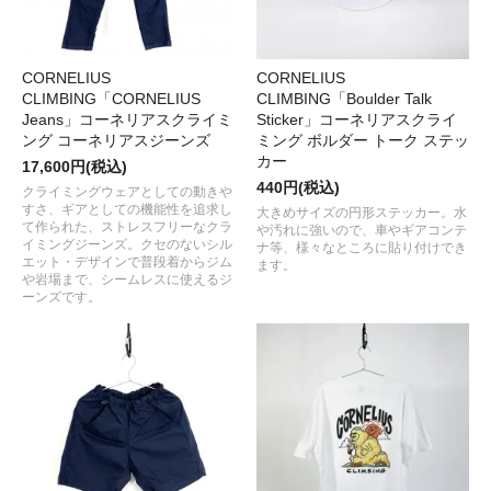
CORNELIUS
CORNELIUS
CLIMBING「CORNELIUS
CLIMBING「Boulder Talk
Jeans」コーネリアスクライミ
Sticker」コーネリアスクライ
ング コーネリアスジーンズ
ミング ボルダー トーク ステッ
カー
17,600円(税込)
440円(税込)
クライミングウェアとしての動きや
すさ、ギアとしての機能性を追求し
大きめサイズの円形ステッカー。水
て作られた、ストレスフリーなクラ
や汚れに強いので、車やギアコンテ
イミングジーンズ。クセのないシル
ナ等、様々なところに貼り付けでき
エット・デザインで普段着からジム
ます。
や岩場まで、シームレスに使えるジ
ーンズです。