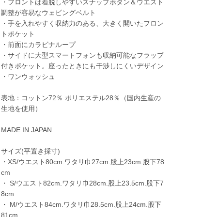
・フロントは着脱しやすいスナップボタン＆ウエスト
調整が容易なウェビングベルト
・手を入れやすく収納力のある、大きく開いたフロン
トポケット
・前面にカラビナループ
・サイドに大型スマートフォンも収納可能なフラップ
付きポケット。座ったときにも干渉しにくいデザイン
・ワンウォッシュ
表地：コットン72％ ポリエステル28％（国内生産の
生地を使用）
MADE IN JAPAN
サイズ(平置き採寸)
・XS/ウエスト80cm.ワタリ巾27cm.股上23cm.股下78
cm
・ S/ウエスト82cm.ワタリ巾28cm.股上23.5cm.股下7
8cm
・ M/ウエスト84cm.ワタリ巾28.5cm.股上24cm.股下
81cm