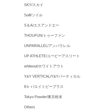
SKY/スカイ
Soill/ソイル
S＆A/エスアンドエー
THOUFUN/トゥーファン
UNPARALLEL/アンパラレル
UP ATHLETE/ユーピーアスリート
whiteout/ホワイトアウト
Y&Y VERTICAL/Y&Yバーティカル
8ｂ＋/エイトビープラス
Tokyo Powder/東京粉末
Others