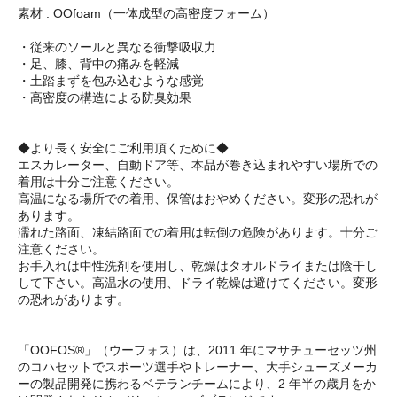
素材 : OOfoam（一体成型の高密度フォーム）
・従来のソールと異なる衝撃吸収力
・足、膝、背中の痛みを軽減
・土踏まずを包み込むような感覚
・高密度の構造による防臭効果
◆より長く安全にご利用頂くために◆
エスカレーター、自動ドア等、本品が巻き込まれやすい場所での
着用は十分ご注意ください。
高温になる場所での着用、保管はおやめください。変形の恐れが
あります。
濡れた路面、凍結路面での着用は転倒の危険があります。十分ご
注意ください。
お手入れは中性洗剤を使用し、乾燥はタオルドライまたは陰干し
して下さい。高温水の使用、ドライ乾燥は避けてください。変形
の恐れがあります。
「OOFOS®」（ウーフォス）は、2011 年にマサチューセッツ州
のコハセットでスポーツ選手やトレーナー、大手シューズメーカ
ーの製品開発に携わるベテランチームにより、2 年半の歳月をか