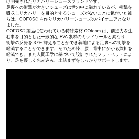
け開発されたリカバリーシューズブランドです。
足裏への衝撃が大きいシューズは世の中に溢れているが、衝撃を
吸収しリカバリーを目的とするシューズがないことに気付いた彼
らは、OOFOS® を作りリカバリーシューズのパイオニアとなり
ました。
OOFOS® 製品に使われている特殊素材 OOfoam は、前進力を生
む事を目的とした一般的な EVA 素材のミッドソールと異なり、
衝撃の反発を 37% 抑えることができ着地による足裏への衝撃を
軽減することができます。そのため膝、腰、背中にかかる負担を
軽減でき、また人間工学に基づいて設計されたフットベットによ
り、足を優しく包み込み、土踏まずをしっかりサポートします。